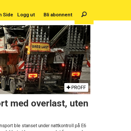
n Side
Logg ut
Bli abonnent
PROFF
rt med overlast, uten
sport ble stanset under nattkontroll på E6