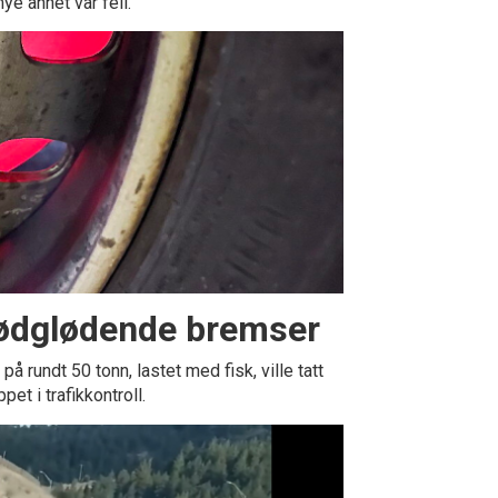
ye annet var feil.
ødglødende bremser
rundt 50 tonn, lastet med fisk, ville tatt
pet i trafikkontroll.