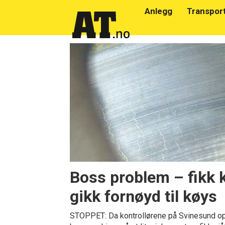
Anlegg
Transpor
Emne:
bremser
Boss problem – fikk 
gikk fornøyd til køys
STOPPET: Da kontrollørene på Svinesund op