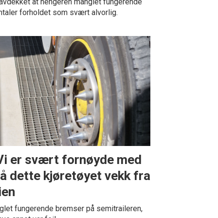
 avdekket at hengeren manglet fungerende
aler forholdet som svært alvorlig.
Vi er svært fornøyde med
få dette kjøretøyet vekk fra
ien
let fungerende bremser på semitraileren,