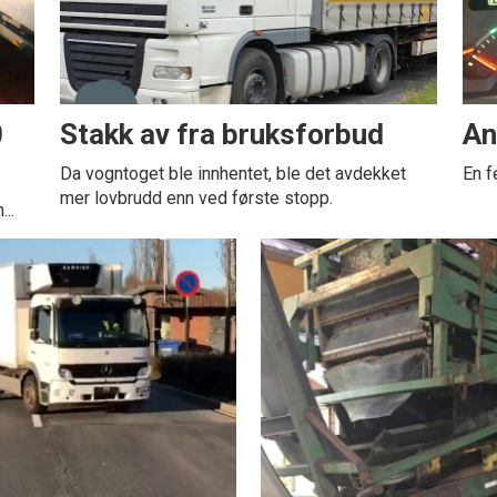
0
Stakk av fra bruksforbud
An
Da vogntoget ble innhentet, ble det avdekket
En f
mer lovbrudd enn ved første stopp.
..