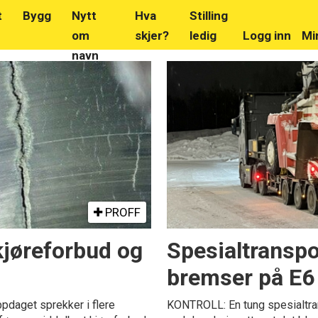
t
Bygg
Nytt
Hva
Stilling
om
skjer?
ledig
Logg inn
Mi
navn
PROFF
kjøreforbud og
Spesialtranspo
bremser på E6
pdaget sprekker i flere
KONTROLL: En tung spesialtran