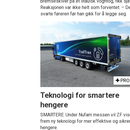
bremseskiver på et litauisk vogntog, fikk sj
Reaksjonen var ikke helt som forventet: – D
svarte føreren før han gikk for å legge seg.
PRO
Teknologi for smartere
hengere
SMARTERE: Under Nufam messen vil ZF vis
frem ny teknologi for mer effektive og sikre
hengere.