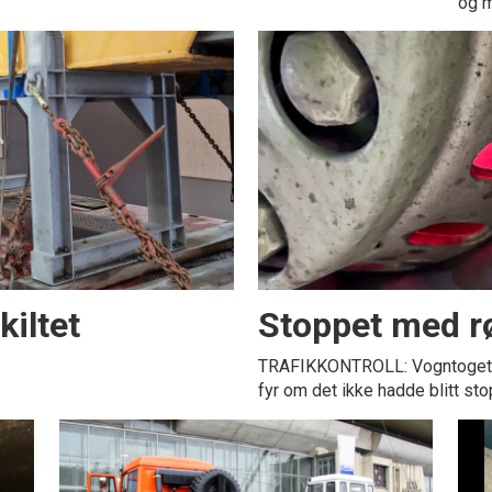
og m
kiltet
Stoppet med r
TRAFIKKONTROLL: Vogntoget på 
fyr om det ikke hadde blitt stop