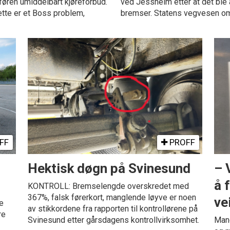
åføren umiddelbart kjøreforbud.
ved Jessheim etter at det ble
ette er et Boss problem,
bremser. Statens vegvesen omt
FF
PROFF
Hektisk døgn på Svinesund
– 
å 
KONTROLL: Bremselengde overskredet med
367%, falsk førerkort, manglende løyve er noen
ve
e
av stikkordene fra rapporten til kontrollørene på
re
Svinesund etter gårsdagens kontrollvirksomhet.
Mang