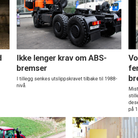
d
Ikke lenger krav om ABS-
Vo
bremser
fe
br
I tillegg senkes utslippskravet tilbake til 1988-
nivå.
Mist
stil
dese
på 1