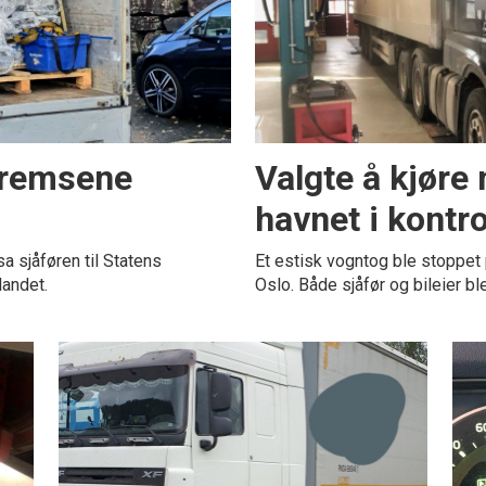
 bremsene
Valgte å kjøre
havnet i kontro
sa sjåføren til Statens
Et estisk vogntog ble stoppet
landet.
Oslo. Både sjåfør og bileier bl