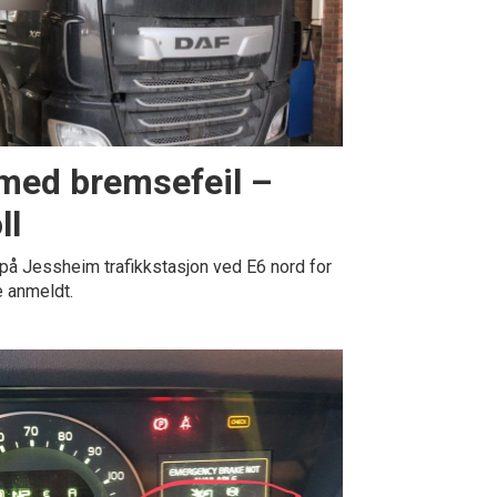
 med bremsefeil –
ll
 på Jessheim trafikkstasjon ved E6 nord for
e anmeldt.