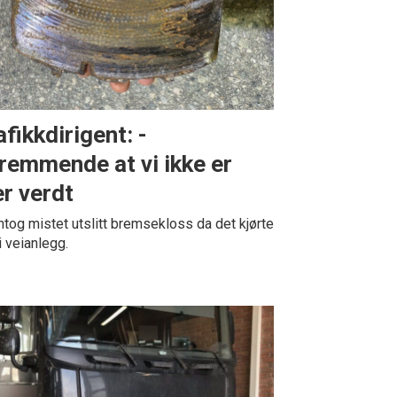
afikkdirigent: -
remmende at vi ikke er
r verdt
tog mistet utslitt bremsekloss da det kjørte
i veianlegg.