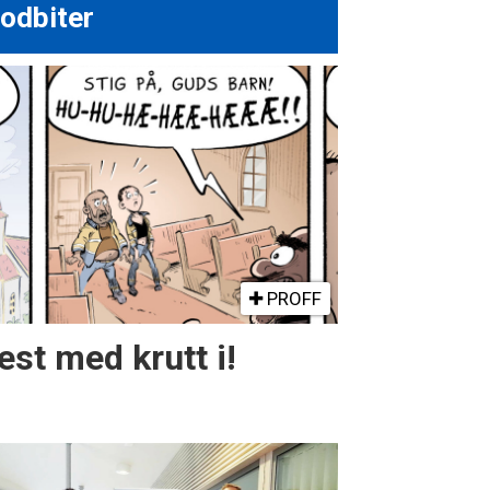
odbiter
PROFF
st med krutt i!