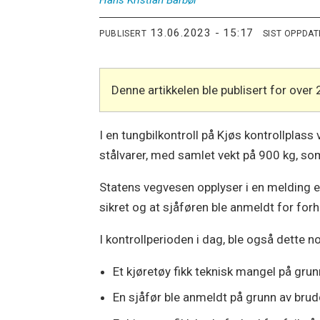
Hans Kristian
Barbøl
13.06.2023 - 15:17
PUBLISERT
SIST OPPDA
Denne artikkelen ble publisert for over 
I en tungbilkontroll på Kjøs kontrollplas
stålvarer, med samlet vekt på 900 kg, som 
Statens vegvesen opplyser i en melding ett
sikret og at sjåføren ble anmeldt for for
I kontrollperioden i dag, ble også dette no
Et kjøretøy fikk teknisk mangel på grun
En sjåfør ble anmeldt på grunn av brudd