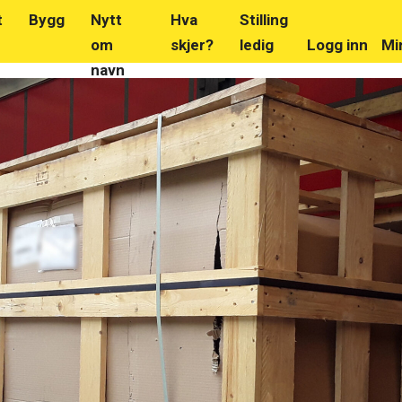
t
Bygg
Nytt
Hva
Stilling
om
skjer?
ledig
Logg inn
Mi
navn