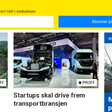
rt rett i innboksen
A
FF
PROFF
Startups skal drive frem
M
transportbransjen
p