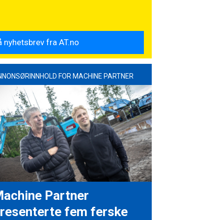
NNONSØRINNHOLD FOR MACHINE PARTNER
achine Partner
resenterte fem ferske