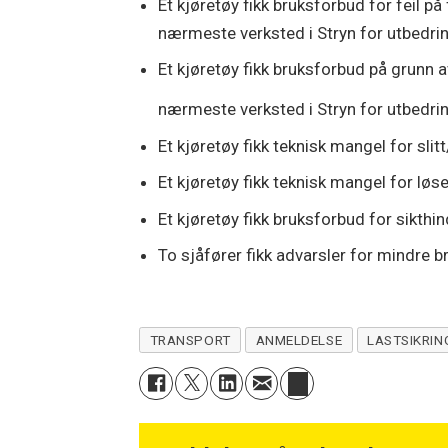
Et kjøretøy fikk bruksforbud for feil på f
nærmeste verksted i Stryn for utbedri
Et kjøretøy fikk bruksforbud på grunn av 
nærmeste verksted i Stryn for utbedri
Et kjøretøy fikk teknisk mangel for sli
Et kjøretøy fikk teknisk mangel for løse
Et kjøretøy fikk bruksforbud for sikthi
To sjåfører fikk advarsler for mindre b
TRANSPORT
ANMELDELSE
LASTSIKRIN