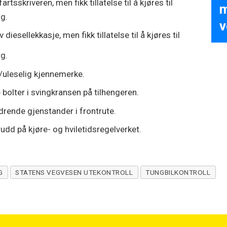
artsskriveren, men fikk tillatelse til å kjøres til
m
ng.
v
diesellekkasje, men fikk tillatelse til å kjøres til
ng.
tt/uleselig kjennemerke.
 bolter i svingkransen på tilhengeren.
ndrende gjenstander i frontrute.
rudd på kjøre- og hviletidsregelverket.
G
STATENS VEGVESEN UTEKONTROLL
TUNGBILKONTROLL