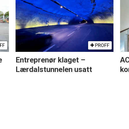
FF
PROFF
e
Entreprenør klaget –
AC
Lærdalstunnelen usatt
ko