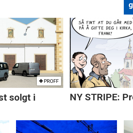
g
PROFF
t solgt i
NY STRIPE: Pre