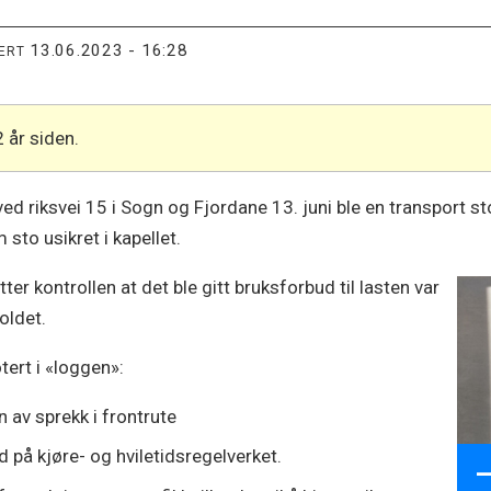
13.06.2023 - 16:28
TERT
2 år siden.
s ved riksvei 15 i Sogn og Fjordane 13. juni ble en transpor
sto usikret i kapellet.
er kontrollen at det ble gitt bruksforbud til lasten var
holdet.
tert i «loggen»:
n av sprekk i frontrute
 på kjøre- og hviletidsregelverket.
–