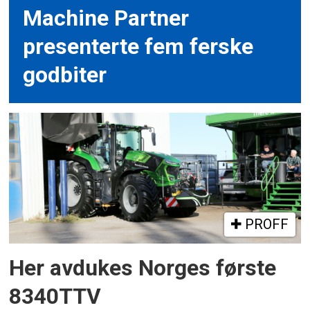
Machine Partner
presenterte fem ferske
godbiter
PROFF
Her avdukes Norges første
8340TTV