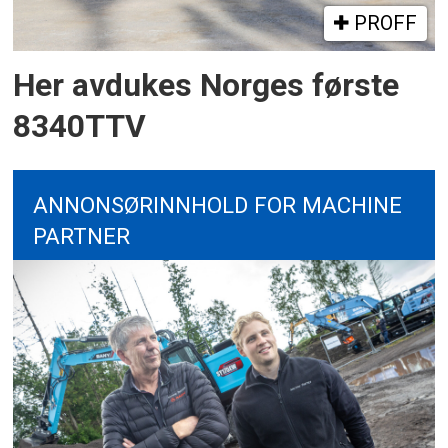
PROFF
Her avdukes Norges første
8340TTV
ANNONSØRINNHOLD FOR MACHINE
PARTNER