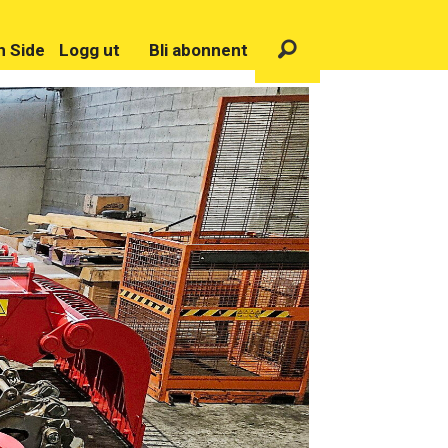
n Side
Logg ut
Bli abonnent