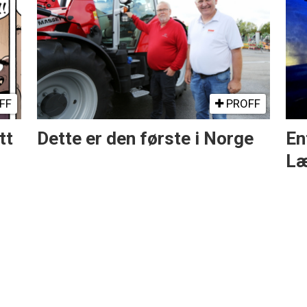
FF
PROFF
tt
Dette er den første i Norge
En
Læ