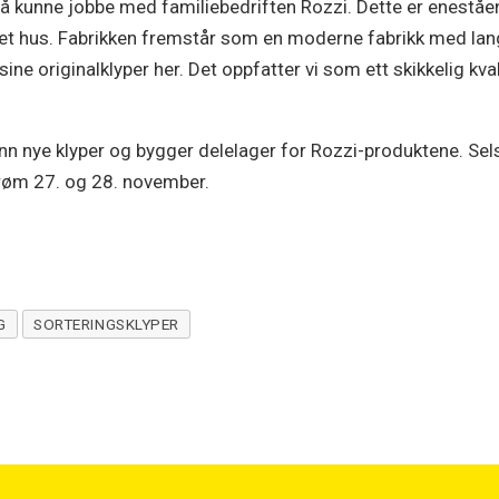
r å kunne jobbe med familiebedriften Rozzi. Dette er eneståe
 i eget hus. Fabrikken fremstår som en moderne fabrikk med lan
e originalklyper her. Det oppfatter vi som ett skikkelig kva
n nye klyper og bygger delelager for Rozzi-produktene. Selsk
røm 27. og 28. november.
G
SORTERINGSKLYPER