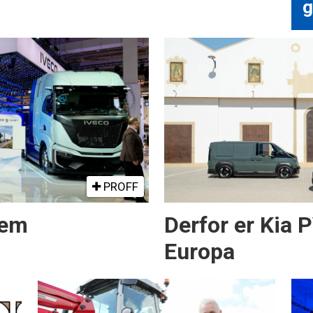
g
PROFF
rem
Derfor er Kia 
Europa