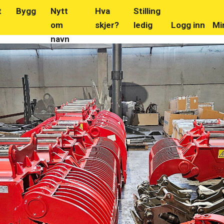
t
Bygg
Nytt
Hva
Stilling
om
skjer?
ledig
Logg inn
Mi
navn