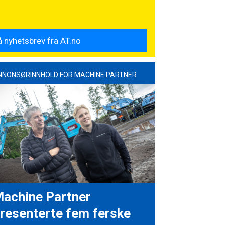
NNONSØRINNHOLD FOR MACHINE PARTNER
achine Partner
resenterte fem ferske