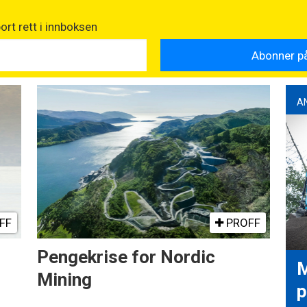
rt rett i innboksen
A
FF
PROFF
Pengekrise for Nordic
M
Mining
p