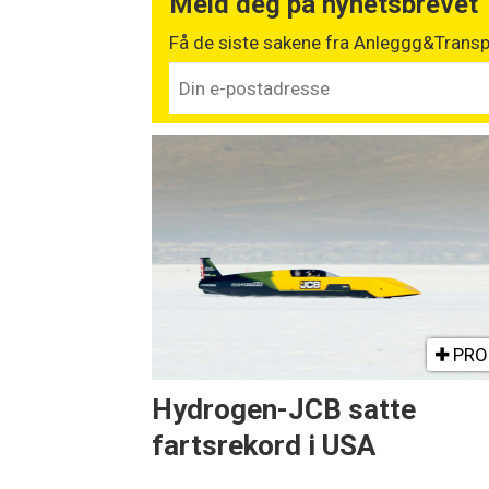
Meld deg på nyhetsbrevet
Få de siste sakene fra Anleggg&Transpo
PRO
Hydrogen-JCB satte
fartsrekord i USA