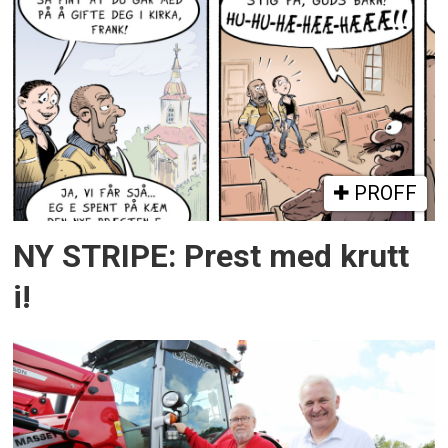
PROFF
NY STRIPE: Prest med krutt
i!