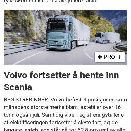
fylkeskommuner om å aksjonere raskt.
PROFF
Volvo fortsetter å hente inn
Scania
REGISTRERINGER: Volvo befestet posisjonen som
månedens største merke blant lastebiler over 16
tonn også i juli. Samtidig viser registreringstallene
at elektrifiseringen fortsetter å skyte fart, og de
tyngste lastebilene står nå for 52,8 prosent av alle