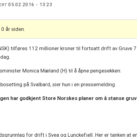
05.02.2016 - 13:23
TERT
10 år siden.
 tilføres 112 millioner kroner til fortsatt drift av Gruve 7 
edag.
gsminister Monica Mæland (H) til å åpne pengesekken:
g bosetting på Svalbard, sier hun i en pressemelding.
ngen har godkjent Store Norskes planer om å stanse gru
grunnlag for drift i Svea og Lunckefjell. Her er tanken at en 