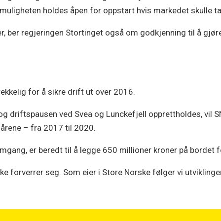
uligheten holdes åpen for oppstart hvis markedet skulle ta
ger, ber regjeringen Stortinget også om godkjenning til å gjør
ekkelig for å sikre drift ut over 2016.
, og driftspausen ved Svea og Lunckefjell opprettholdes, vil 
 årene – fra 2017 til 2020.
gang, er beredt til å legge 650 millioner kroner på bordet for
kke forverrer seg. Som eier i Store Norske følger vi utvikling