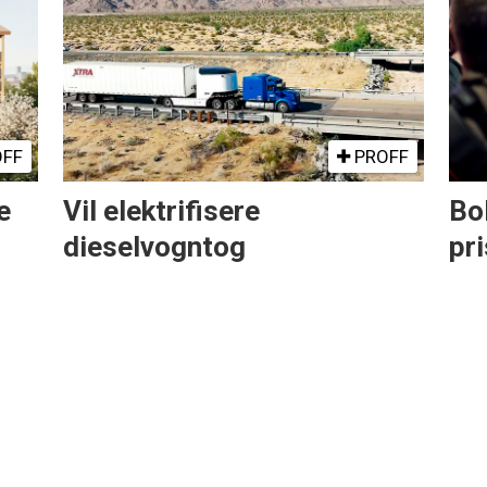
FF
PROFF
e
Vil elektrifisere
Bo
dieselvogntog
pri