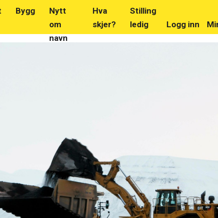
t
Bygg
Nytt
Hva
Stilling
om
skjer?
ledig
Logg inn
Mi
navn