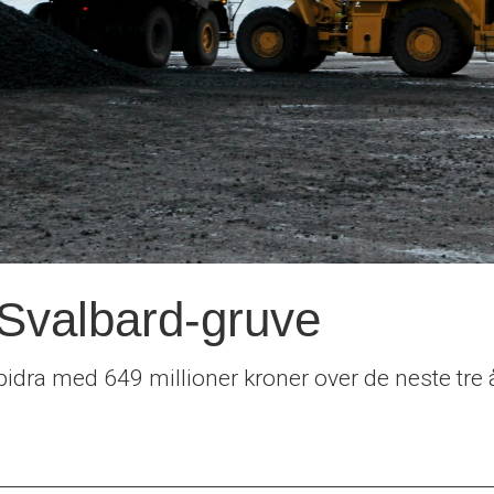
l Svalbard-gruve
 bidra med 649 millioner kroner over de neste tre å