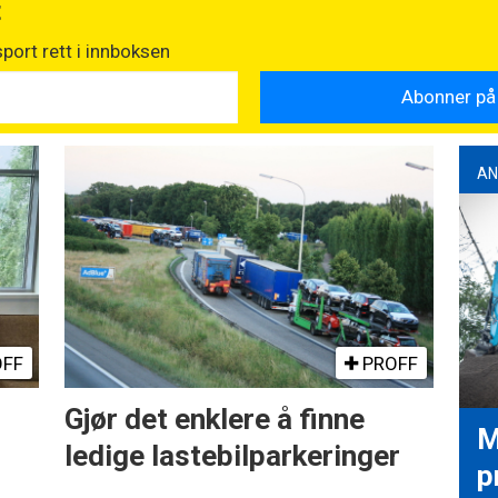
t
port rett i innboksen
AN
FF
PROFF
Gjør det enklere å finne
M
ledige lastebilparkeringer
p