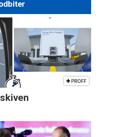
odbiter
PROFF
gskiven