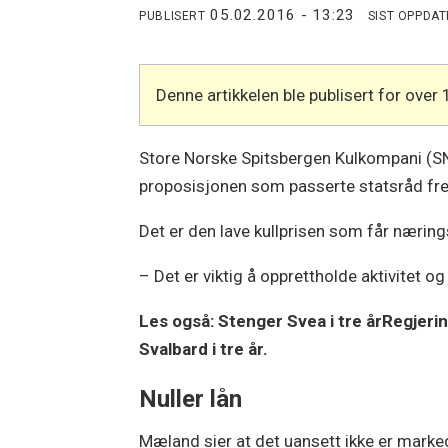
05.02.2016 - 13:23
PUBLISERT
SIST OPPDA
Denne artikkelen ble publisert for over 
Store Norske Spitsbergen Kulkompani (SNSK)
proposisjonen som passerte statsråd fr
Det er den lave kullprisen som får nærin
– Det er viktig å opprettholde aktivitet o
Les også:
Stenger Svea i tre år
Regjeri
Svalbard i tre år.
Nuller lån
Mæland sier at det uansett ikke er markeds