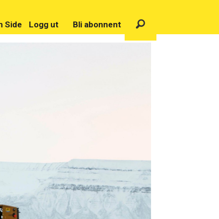
n Side
Logg ut
Bli abonnent