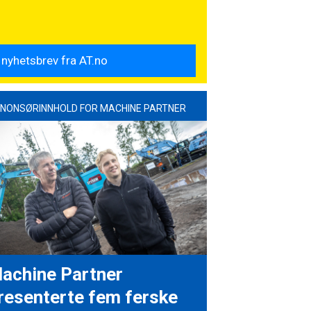
NONSØRINNHOLD FOR MACHINE PARTNER
achine Partner
resenterte fem ferske