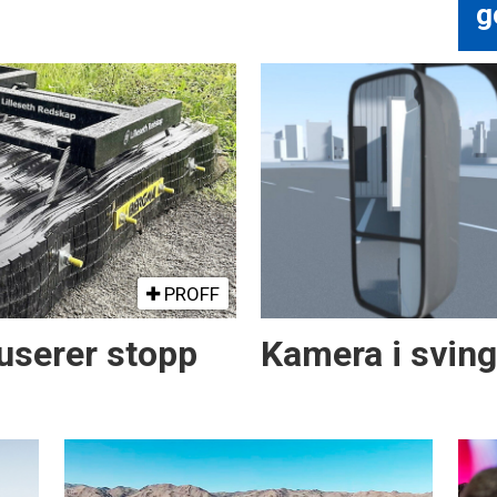
g
PROFF
serer stopp
Kamera i svin