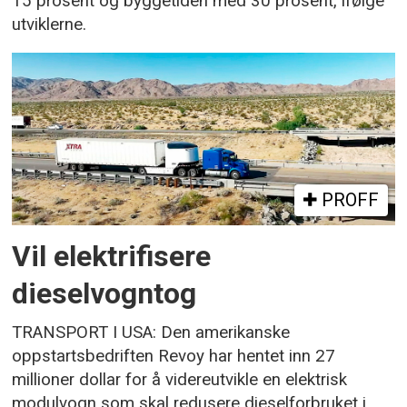
15 prosent og byggetiden med 30 prosent, ifølge
utviklerne.
PROFF
Vil elektrifisere
dieselvogntog
TRANSPORT I USA: Den amerikanske
oppstartsbedriften Revoy har hentet inn 27
millioner dollar for å videreutvikle en elektrisk
modulvogn som skal redusere dieselforbruket i