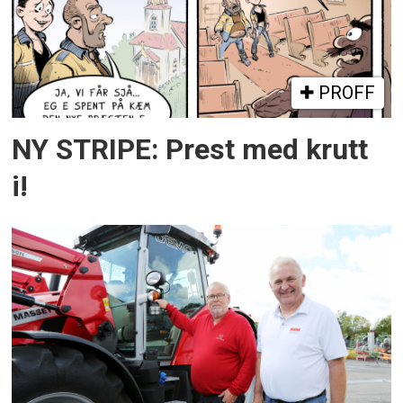
PROFF
NY STRIPE: Prest med krutt
i!