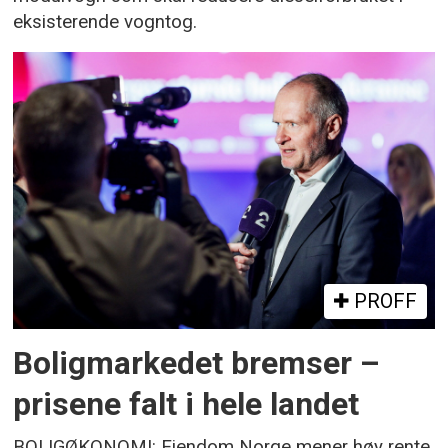
eksisterende vogntog.
PROFF
Boligmarkedet bremser –
prisene falt i hele landet
BOLIGØKONOMI: Eiendom Norge mener høy rente