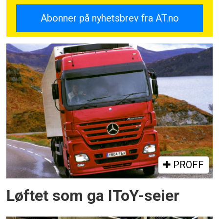
PROFF
Løftet som ga IToY-seier