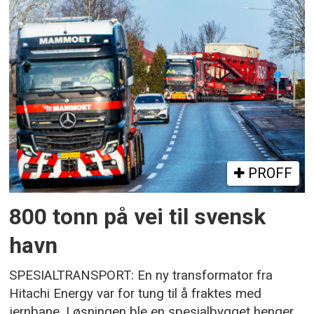
PROFF
800 tonn på vei til svensk
havn
SPESIALTRANSPORT: En ny transformator fra
Hitachi Energy var for tung til å fraktes med
jernbane. Løsningen ble en spesialbygget henger.