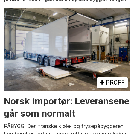
PROFF
Norsk importør: Leveransene
går som normalt
PÅBYGG: Den franske kjøle- og frysepåbyggeren