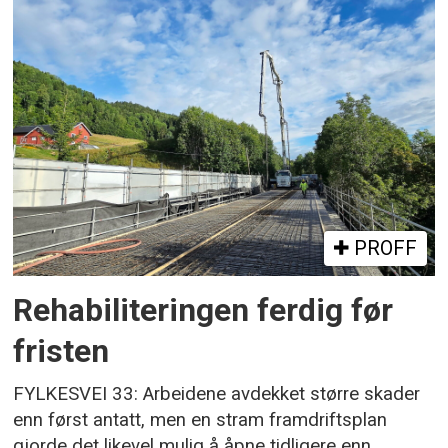
PROFF
Rehabiliteringen ferdig før
fristen
FYLKESVEI 33: Arbeidene avdekket større skader
enn først antatt, men en stram framdriftsplan
gjorde det likevel mulig å åpne tidligere enn