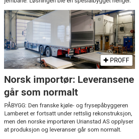
jernbane. Løsningen ble en spesialbygget henger.
PROFF
Norsk importør: Leveransene
går som normalt
PÅBYGG: Den franske kjøle- og frysepåbyggeren
Lamberet er fortsatt under rettslig rekonstruksjon,
men den norske importøren Urianstad AS opplyser
at produksjon og leveranser går som normalt.