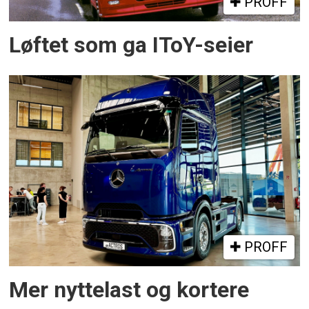
PROFF
Løftet som ga IToY-seier
PROFF
Mer nyttelast og kortere