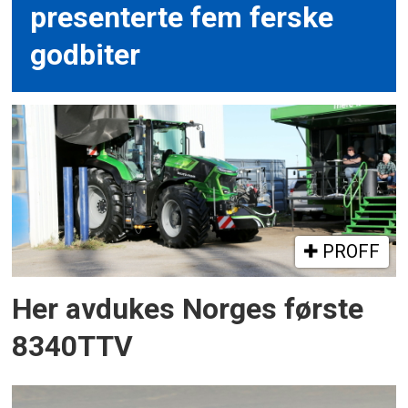
presenterte fem ferske
godbiter
PROFF
Her avdukes Norges første
8340TTV