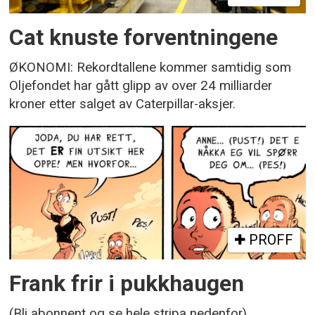
Cat knuste forventningene
ØKONOMI: Rekordtallene kommer samtidig som
Oljefondet har gått glipp av over 24 milliarder
kroner etter salget av Caterpillar-aksjer.
PROFF
Frank frir i pukkhaugen
(Bli abonnent og se hele stripa nedenfor)