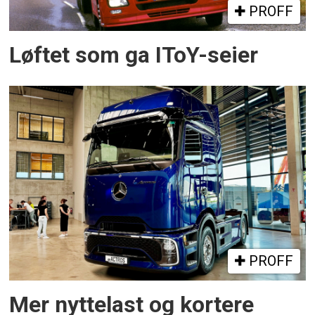
PROFF
Løftet som ga IToY-seier
PROFF
Mer nyttelast og kortere