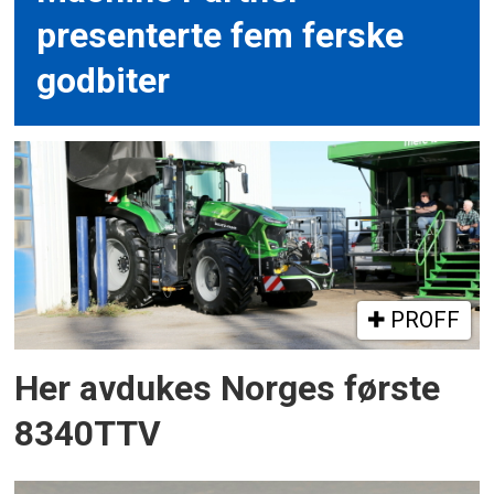
presenterte fem ferske
godbiter
PROFF
Her avdukes Norges første
8340TTV