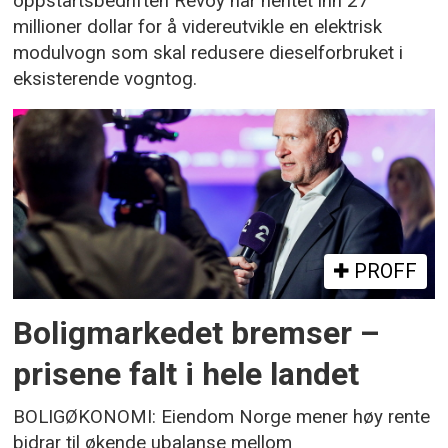
oppstartsbedriften Revoy har hentet inn 27
millioner dollar for å videreutvikle en elektrisk
modulvogn som skal redusere dieselforbruket i
eksisterende vogntog.
PROFF
Boligmarkedet bremser –
prisene falt i hele landet
BOLIGØKONOMI: Eiendom Norge mener høy rente
bidrar til økende ubalanse mellom