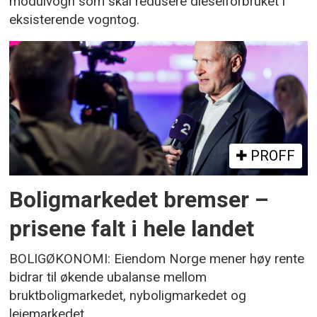
modulvogn som skal redusere dieselforbruket i
eksisterende vogntog.
PROFF
Boligmarkedet bremser –
prisene falt i hele landet
BOLIGØKONOMI: Eiendom Norge mener høy rente
bidrar til økende ubalanse mellom
bruktboligmarkedet, nyboligmarkedet og
leiemarkedet.