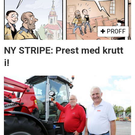
PROFF
NY STRIPE: Prest med krutt
i!