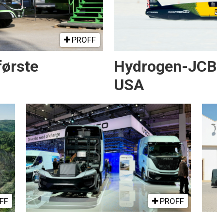
PROFF
første
Hydrogen-JCB s
USA
FF
PROFF