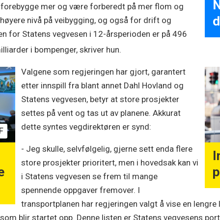
N
må forebygge mer og være forberedt på mer flom og
d
 høyere nivå på veibygging, og også for drift og
en for Statens vegvesen i 12-årsperioden er på 496
illiarder i bompenger, skriver hun.
Valgene som regjeringen har gjort, garantert
etter innspill fra blant annet Dahl Hovland og
Statens vegvesen, betyr at store prosjekter
settes på vent og tas ut av planene. Akkurat
dette syntes vegdirektøren er synd:
F
- Jeg skulle, selvfølgelig, gjerne sett enda flere
I
store prosjekter prioritert, men i hovedsak kan vi
e
p
i Statens vegvesen se frem til mange
spennende oppgaver fremover. I
transportplanen har regjeringen valgt å vise en lengr
r som blir startet opp. Denne listen er Statens vegvesens por