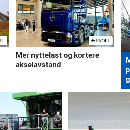
FF
PROFF
Mer nyttelast og kortere
M
akselavstand
p
g