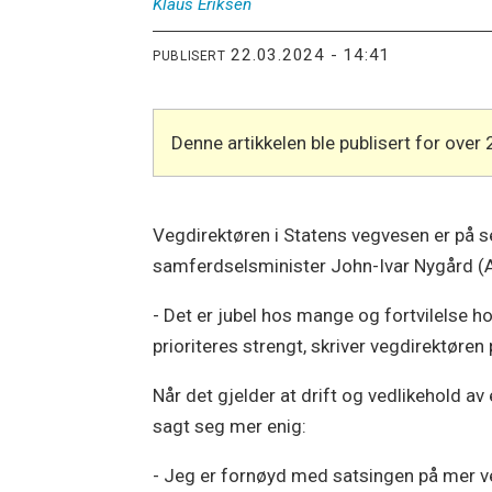
Klaus
Eriksen
22.03.2024 - 14:41
PUBLISERT
Denne artikkelen ble publisert for over 
Vegdirektøren i Statens vegvesen er på se
samferdselsminister John-Ivar Nygård (A
- Det er jubel hos mange og fortvilelse h
prioriteres strengt, skriver vegdirektøren
Når det gjelder at drift og vedlikehold av
sagt seg mer enig:
- Jeg er fornøyd med satsingen på mer ve