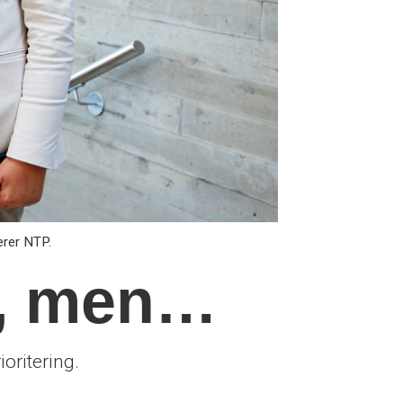
erer NTP.
d, men…
oritering.