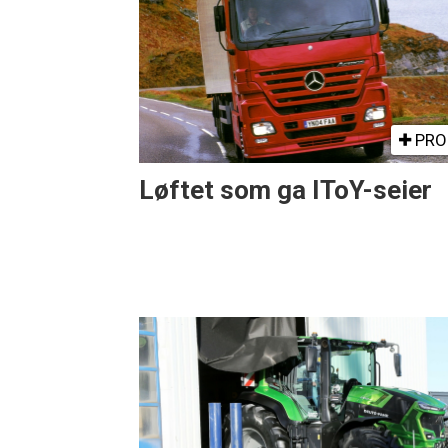
PRO
Løftet som ga IToY-seier