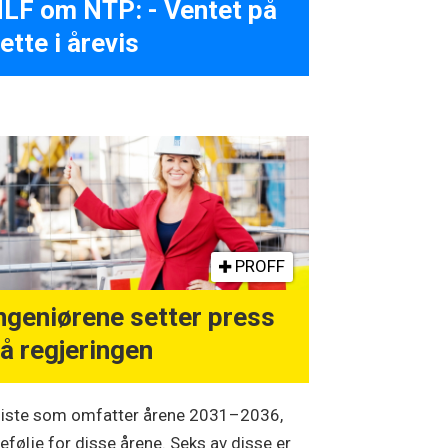
LF om NTP: - Ventet på
ette i årevis
PROFF
ngeniørene setter press
å regjeringen
e liste som omfatter årene 2031–2036,
tefølje for disse årene. Seks av disse er