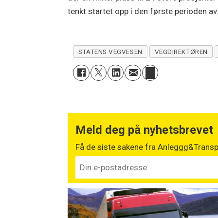
tenkt startet opp i den første perioden av
STATENS VEGVESEN
VEGDIREKTØREN
Meld deg på nyhetsbrevet
Få de siste sakene fra Anleggg&Transpo