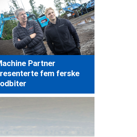
achine Partner
resenterte fem ferske
odbiter