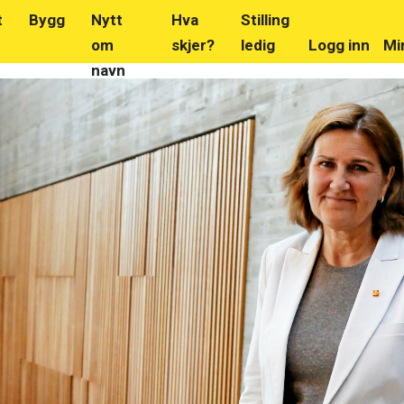
t
Bygg
Nytt
Hva
Stilling
om
skjer?
ledig
Logg inn
Mi
navn