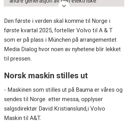
andre generasjon av den elektriske
gravemaskinen EC230 Electric på Bauma
2025, med driftstid på opptil åtte timer.
Den første i verden skal komme til Norge i
første kvartal 2025, forteller Volvo til A & T
Den nye modellen har et 600 V litium-
som er på plass i München på arrangementet
ionbatteri med 450 kWt kapasitet og
Media Dialog hvor noen av nyhetene blir lekket
forbedret hydraulikkeffektivitet, samt flere
til pressen.
sikkerhetsfunksjoner og oppgradert
førerhytte.
Norsk maskin stilles ut
- Maskinen som stilles ut på Bauma er våres og
Oppsummeringen er generert av Labrador
sendes til Norge etter messa, opplyser
AI, men gjennomlest av en journalist.
salgsdirektør David Kristianslund,i Volvo
Maskin til A&T.