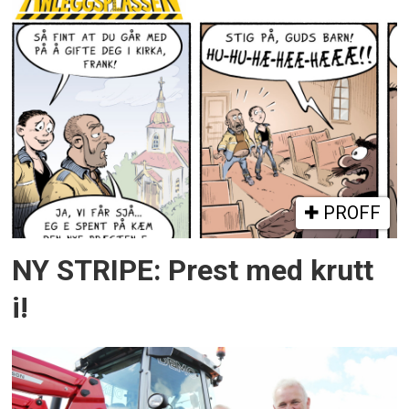
PROFF
NY STRIPE: Prest med krutt
i!