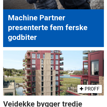
Machine Partner
presenterte fem ferske
godbiter
PROFF
Veidekke bygger tredje