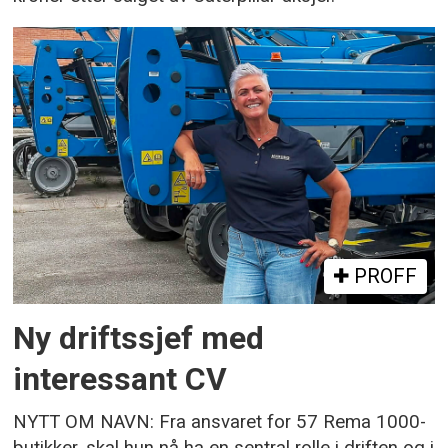
PROFF
Ny driftssjef med
interessant CV
NYTT OM NAVN: Fra ansvaret for 57 Rema 1000-
butikker, skal hun nå ha en sentral rolle i driften og i