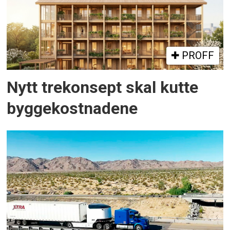
PROFF
Nytt trekonsept skal kutte
byggekostnadene