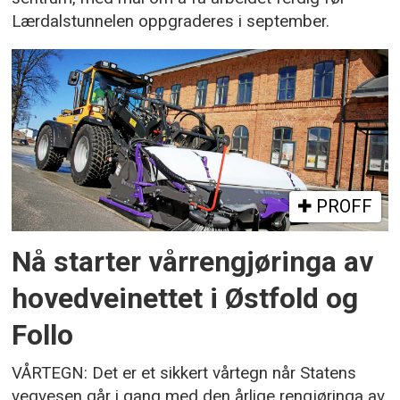
Lærdalstunnelen oppgraderes i september.
PROFF
Nå starter vårrengjøringa av
hovedveinettet i Østfold og
Follo
VÅRTEGN: Det er et sikkert vårtegn når Statens
vegvesen går i gang med den årlige rengjøringa av